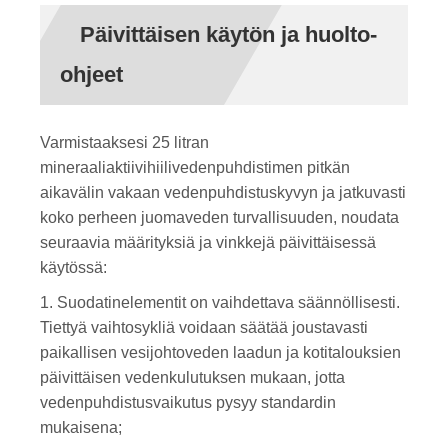
Päivittäisen käytön ja huolto-
ohjeet
Varmistaaksesi 25 litran
mineraaliaktiivihiilivedenpuhdistimen pitkän
aikavälin vakaan vedenpuhdistuskyvyn ja jatkuvasti
koko perheen juomaveden turvallisuuden, noudata
seuraavia määrityksiä ja vinkkejä päivittäisessä
käytössä:
1. Suodatinelementit on vaihdettava säännöllisesti.
Tiettyä vaihtosykliä voidaan säätää joustavasti
paikallisen vesijohtoveden laadun ja kotitalouksien
päivittäisen vedenkulutuksen mukaan, jotta
vedenpuhdistusvaikutus pysyy standardin
mukaisena;