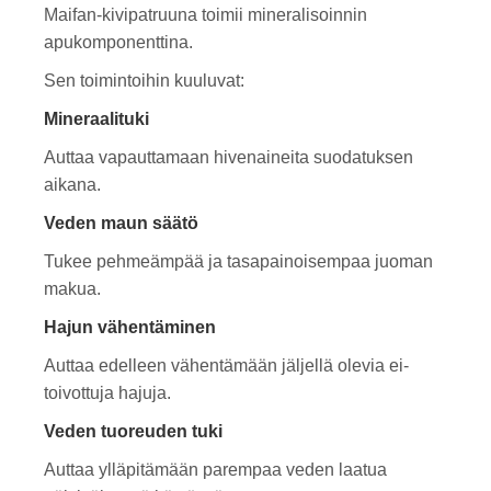
Maifan-kivipatruuna toimii mineralisoinnin
apukomponenttina.
Sen toimintoihin kuuluvat:
Mineraalituki
Auttaa vapauttamaan hivenaineita suodatuksen
aikana.
Veden maun säätö
Tukee pehmeämpää ja tasapainoisempaa juoman
makua.
Hajun vähentäminen
Auttaa edelleen vähentämään jäljellä olevia ei-
toivottuja hajuja.
Veden tuoreuden tuki
Auttaa ylläpitämään parempaa veden laatua