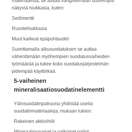
materiaalista, se auttaa vangitsemaan suurempia
näkyviä hiukkasia, kuten:
Sedimentti
Ruostehiukkasia
Muut karkeat epäpuhtaudet
Suorittamalla alkusuodatuksen se auttaa
vähentämään myöhempien suodatusvaiheiden
työmäärää ja tukee koko suodatusjärjestelmän
pidempää käyttöikää.
5-vaiheinen
mineralisaatiosuodatinelementti
Ydinsuodatinpatruuna yhdistää useita
suodatinmateriaaleja, mukaan lukien:
Rakeinen aktiivihiili
Mineraalipunaiset ja valkoiset pallot