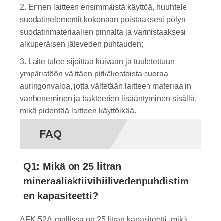
2. Ennen laitteen ensimmäistä käyttöä, huuhtele
suodatinelementit kokonaan poistaaksesi pölyn
suodatinmateriaalien pinnalta ja varmistaaksesi
alkuperäisen jäteveden puhtauden;
3. Laite tulee sijoittaa kuivaan ja tuuletettuun
ympäristöön välttäen pitkäkestoista suoraa
auringonvaloa, jotta vältetään laitteen materiaalin
vanheneminen ja bakteerien lisääntyminen sisällä,
mikä pidentää laitteen käyttöikää.
FAQ
Q1: Mikä on 25 litran
mineraaliaktiivihiilivedenpuhdistim
en kapasiteetti?
AFK-52A-mallissa on 25 litran kapasiteetti, mikä