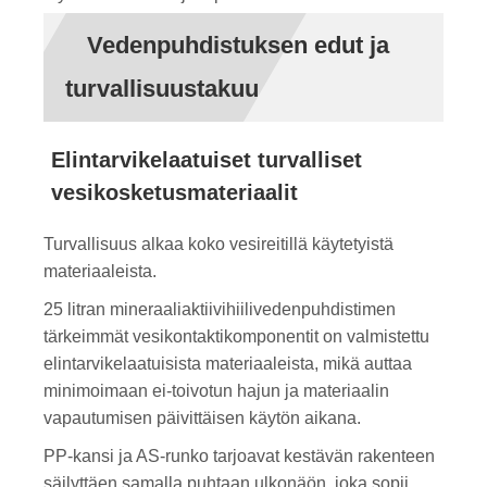
Vedenpuhdistuksen edut ja
turvallisuustakuu
Elintarvikelaatuiset turvalliset
vesikosketusmateriaalit
Turvallisuus alkaa koko vesireitillä käytetyistä
materiaaleista.
25 litran mineraaliaktiivihiilivedenpuhdistimen
tärkeimmät vesikontaktikomponentit on valmistettu
elintarvikelaatuisista materiaaleista, mikä auttaa
minimoimaan ei-toivotun hajun ja materiaalin
vapautumisen päivittäisen käytön aikana.
PP-kansi ja AS-runko tarjoavat kestävän rakenteen
säilyttäen samalla puhtaan ulkonäön, joka sopii