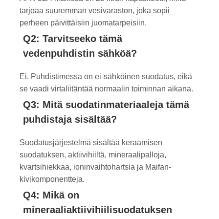
tarjoaa suuremman vesivaraston, joka sopii
perheen päivittäisiin juomatarpeisiin.
Q2: Tarvitseeko tämä
vedenpuhdistin sähköä?
Ei. Puhdistimessa on ei-sähköinen suodatus, eikä
se vaadi virtaliitäntää normaalin toiminnan aikana.
Q3: Mitä suodatinmateriaaleja tämä
puhdistaja sisältää?
Suodatusjärjestelmä sisältää keraamisen
suodatuksen, aktiivihiiltä, ​​mineraalipalloja,
kvartsihiekkaa, ioninvaihtohartsia ja Maifan-
kivikomponentteja.
Q4: Mikä on
mineraaliaktiivihiilisuodatuksen