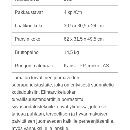
Pakkaustavat
4 kpl/Ctn
Laatikon koko
30,5 x 30,5 x 24 cm
Pahvin koko
62 x 31,5 x 49,5 cm
Bruttopaino
14,5 kg
Rungon materiaali
Kansi - PP, runko - AS
Tämä on turvallinen juomaveden
suorapuhdistuslaite, joka on erityisesti suunniteltu
kotitalouksiin. Elintarvikeluokan
turvallisuusstandardit ja porrastettu
syväsuodatustekniikka ovat ytimessä, joten se
tarjoaa puhtaan, terveellisen ja hyvänmakuisen
päivittäisen juomaveden kaikille perheenjäsenille,
myös vanhuksille ja lapsille.