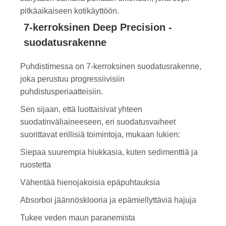
pitkäaikaiseen kotikäyttöön.
7-kerroksinen Deep Precision -
suodatusrakenne
Puhdistimessa on 7-kerroksinen suodatusrakenne,
joka perustuu progressiivisiin
puhdistusperiaatteisiin.
Sen sijaan, että luottaisivat yhteen
suodatinväliaineeseen, eri suodatusvaiheet
suorittavat erillisiä toimintoja, mukaan lukien:
Siepaa suurempia hiukkasia, kuten sedimenttiä ja
ruostetta
Vähentää hienojakoisia epäpuhtauksia
Absorboi jäännösklooria ja epämiellyttäviä hajuja
Tukee veden maun paranemista