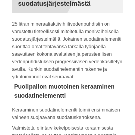
suodatusjärjestelmästä
25 litran mineraaliaktiivihiilivedenpuhdistin on
varustettu tieteellisesti mitoitetulla monivaiheisella
suodatusjärjestelmällä. Jokainen suodatinelementti
suorittaa omat tehtävänsä tarkalla työnjaolla
saavuttaen kokonaisvaltaisen ja perusteellisen
vedenpuhdistuksen progressiivisen vedenkäsittelyn
avulla. Kunkin suodatinelementin rakenne ja
ydintoiminnot ovat seuraavat:
Puolipallon muotoinen keraaminen
suodatinelementti
Keraaminen suodatinelementti toimii ensimmäisen
vaiheen suojaavana suodatuskerroksena.
Valmistettu elintarvikekelpoisesta keraamisesta