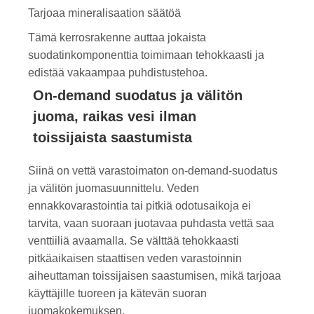
Tarjoaa mineralisaation säätöä
Tämä kerrosrakenne auttaa jokaista
suodatinkomponenttia toimimaan tehokkaasti ja
edistää vakaampaa puhdistustehoa.
On-demand suodatus ja välitön
juoma, raikas vesi ilman
toissijaista saastumista
Siinä on vettä varastoimaton on-demand-suodatus
ja välitön juomasuunnittelu. Veden
ennakkovarastointia tai pitkiä odotusaikoja ei
tarvita, vaan suoraan juotavaa puhdasta vettä saa
venttiiliä avaamalla. Se välttää tehokkaasti
pitkäaikaisen staattisen veden varastoinnin
aiheuttaman toissijaisen saastumisen, mikä tarjoaa
käyttäjille tuoreen ja kätevän suoran
juomakokemuksen.