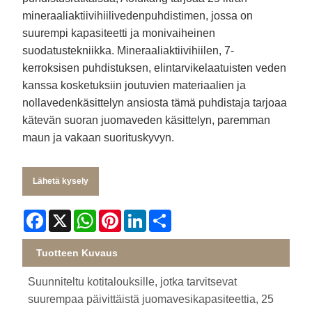
mineraaliaktiivihiilivedenpuhdistimen, jossa on
suurempi kapasiteetti ja monivaiheinen
suodatustekniikka. Mineraaliaktiivihiilen, 7-
kerroksisen puhdistuksen, elintarvikelaatuisten veden
kanssa kosketuksiin joutuvien materiaalien ja
nollavedenkäsittelyn ansiosta tämä puhdistaja tarjoaa
kätevän suoran juomaveden käsittelyn, paremman
maun ja vakaan suorituskyvyn.
Lähetä kysely
Facebook
X
WhatsApp
Pinterest
LinkedIn
Share
Tuotteen Kuvaus
Suunniteltu kotitalouksille, jotka tarvitsevat
suurempaa päivittäistä juomavesikapasiteettia, 25