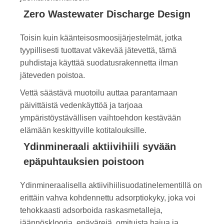
Zero Wastewater Discharge Design
Toisin kuin käänteisosmoosijärjestelmät, jotka
tyypillisesti tuottavat väkevää jätevettä, tämä
puhdistaja käyttää suodatusrakennetta ilman
jäteveden poistoa.
Vettä säästävä muotoilu auttaa parantamaan
päivittäistä vedenkäyttöä ja tarjoaa
ympäristöystävällisen vaihtoehdon kestävään
elämään keskittyville kotitalouksille.
Ydinmineraali aktiivihiili syvään
epäpuhtauksien poistoon
Ydinmineraalisella aktiivihiilisuodatinelementillä on
erittäin vahva kohdennettu adsorptiokyky, joka voi
tehokkaasti adsorboida raskasmetalleja,
jäännösklooria, epävärejä, omituista hajua ja