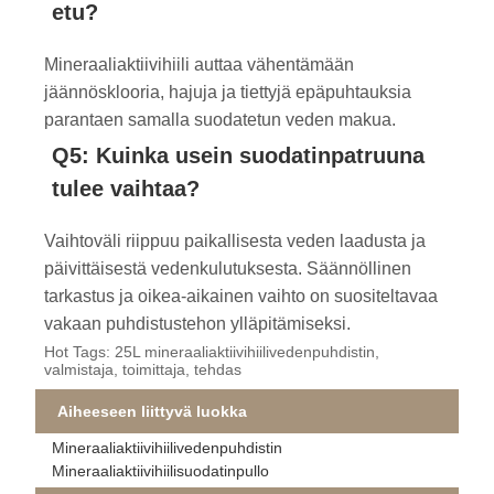
etu?
Mineraaliaktiivihiili auttaa vähentämään
jäännösklooria, hajuja ja tiettyjä epäpuhtauksia
parantaen samalla suodatetun veden makua.
Q5: Kuinka usein suodatinpatruuna
tulee vaihtaa?
Vaihtoväli riippuu paikallisesta veden laadusta ja
päivittäisestä vedenkulutuksesta. Säännöllinen
tarkastus ja oikea-aikainen vaihto on suositeltavaa
vakaan puhdistustehon ylläpitämiseksi.
Hot Tags: 25L mineraaliaktiivihiilivedenpuhdistin,
valmistaja, toimittaja, tehdas
Aiheeseen liittyvä luokka
Mineraaliaktiivihiilivedenpuhdistin
Mineraaliaktiivihiilisuodatinpullo