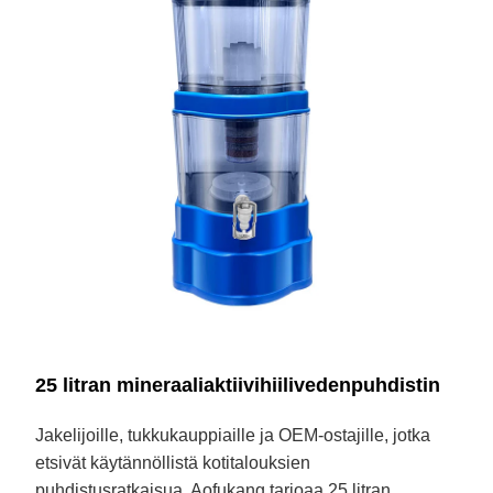
25 litran mineraaliaktiivihiilivedenpuhdistin
Jakelijoille, tukkukauppiaille ja OEM-ostajille, jotka
etsivät käytännöllistä kotitalouksien
puhdistusratkaisua, Aofukang tarjoaa 25 litran