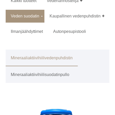
Kaikki tuotteet
Vedenannostelija
Veden suodatin
Kaupallinen vedenpuhdistin
Ilmanjäähdyttimet
Autonpesupistooli
Mineraaliaktiivihiilivedenpuhdistin
Mineraaliaktiivihiilisuodatinpullo