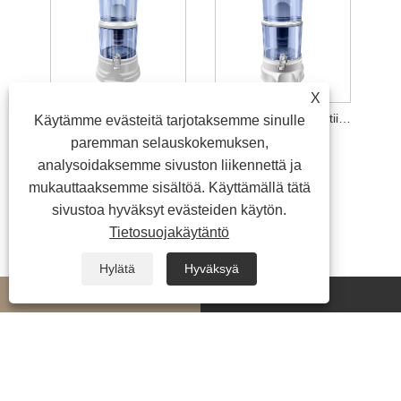
X
16L mineraaliaktiivihiilivedenpuhdistin
14 litran mineraaliaktiivihiilivedenpuhdistin
Käytämme evästeitä tarjotaksemme sinulle
paremman selauskokemuksen,
analysoidaksemme sivuston liikennettä ja
mukauttaaksemme sisältöä. Käyttämällä tätä
sivustoa hyväksyt evästeiden käytön.
Tietosuojakäytäntö
Hylätä
Hyväksyä
whatsapp
E-mail
Copyright © 2026 Ningbo Aofukang Intelligent Technology Co., Ltd. Kaikki
oikeudet pidätetään.