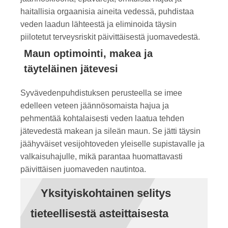
haitallisia orgaanisia aineita vedessä, puhdistaa
veden laadun lähteestä ja eliminoida täysin
piilotetut terveysriskit päivittäisestä juomavedestä.
Maun optimointi, makea ja
täyteläinen jätevesi
Syvävedenpuhdistuksen perusteella se imee
edelleen veteen jäännösomaista hajua ja
pehmentää kohtalaisesti veden laatua tehden
jätevedestä makean ja sileän maun. Se jätti täysin
jäähyväiset vesijohtoveden yleiselle supistavalle ja
valkaisuhajulle, mikä parantaa huomattavasti
päivittäisen juomaveden nautintoa.
Yksityiskohtainen selitys
tieteellisestä asteittaisesta