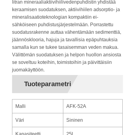
litran mineraaliaktiivihiilivedenpuhdistin yhdistää
keraamisen suodatuksen, aktiivihiilen adsorptio- ja
mineralisaatioteknologian kompaktiin ei-
sähköiseen puhdistusjärjestelmään. Porrastettu
suodatusrakenne auttaa vähentämään sedimenttiä,
jäännösklooria, hajuja ja tavallisia epäpuhtauksia
samalla kun se tukee tasaisemman veden makua.
Välittömän suodatuksen ja helpon huollon ansiosta
se soveltuu koteihin, toimistoihin ja päivittäisiin
juomakäyttöön.
Tuoteparametri
Malli
AFK-52A
Väri
Sininen
Kapasiteetti
25L