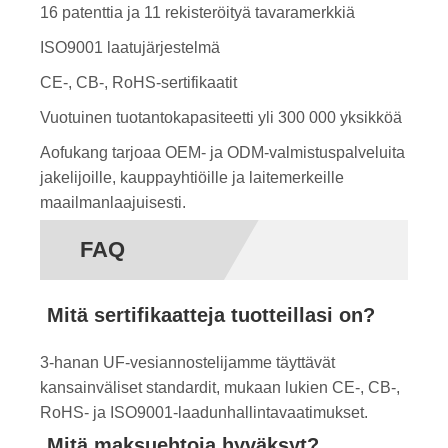
16 patenttia ja 11 rekisteröityä tavaramerkkiä
ISO9001 laatujärjestelmä
CE-, CB-, RoHS-sertifikaatit
Vuotuinen tuotantokapasiteetti yli 300 000 yksikköä
Aofukang tarjoaa OEM- ja ODM-valmistuspalveluita
jakelijoille, kauppayhtiöille ja laitemerkeille
maailmanlaajuisesti.
FAQ
Mitä sertifikaatteja tuotteillasi on?
3-hanan UF-vesiannostelijamme täyttävät
kansainväliset standardit, mukaan lukien CE-, CB-,
RoHS- ja ISO9001-laadunhallintavaatimukset.
Mitä maksuehtoja hyväksyt?