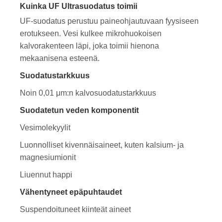
Kuinka UF Ultrasuodatus toimii
UF-suodatus perustuu paineohjautuvaan fyysiseen
erotukseen. Vesi kulkee mikrohuokoisen
kalvorakenteen läpi, joka toimii hienona
mekaanisena esteenä.
Suodatustarkkuus
Noin 0,01 μm:n kalvosuodatustarkkuus
Suodatetun veden komponentit
Vesimolekyylit
Luonnolliset kivennäisaineet, kuten kalsium- ja
magnesiumionit
Liuennut happi
Vähentyneet epäpuhtaudet
Suspendoituneet kiinteät aineet