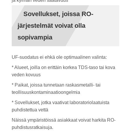
ja kylmän veden saatavuus
Sovellukset, joissa RO-
järjestelmät voivat olla
sopivampia
UF-suodatus ei ehkä ole optimaalinen valinta:
* Alueet, joilla on erittäin korkea TDS-taso tai kova
veden kovuus
* Paikat, joissa tunnetaan raskasmetalli- tai
teollisuuskontaminaatioongelmia
* Sovellukset, jotka vaativat laboratoriolaatuista
puhdistettua vettä
Näissä ympäristöissä asiakkaat voivat harkita RO-
puhdistusratkaisuja.