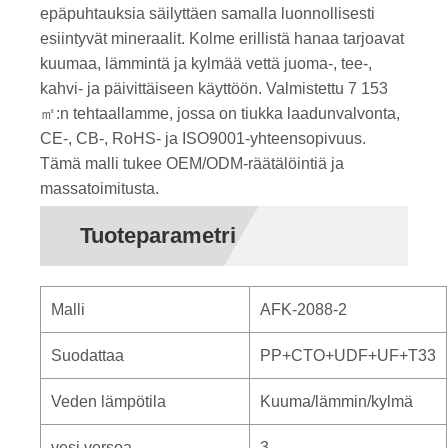
epäpuhtauksia säilyttäen samalla luonnollisesti
esiintyvät mineraalit. Kolme erillistä hanaa tarjoavat
kuumaa, lämmintä ja kylmää vettä juoma-, tee-,
kahvi- ja päivittäiseen käyttöön. Valmistettu 7 153
㎡:n tehtaallamme, jossa on tiukka laadunvalvonta,
CE-, CB-, RoHS- ja ISO9001-yhteensopivuus.
Tämä malli tukee OEM/ODM-räätälöintiä ja
massatoimitusta.
Tuoteparametri
Malli
AFK-2088-2
Suodattaa
PP+CTO+UDF+UF+T33
Veden lämpötila
Kuuma/lämmin/kylmä
vesi versoa
3