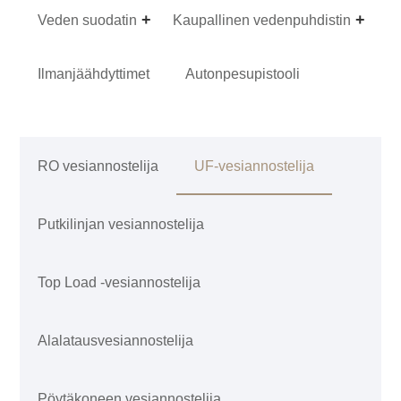
Veden suodatin
Kaupallinen vedenpuhdistin
Ilmanjäähdyttimet
Autonpesupistooli
RO vesiannostelija
UF-vesiannostelija
Putkilinjan vesiannostelija
Top Load -vesiannostelija
Alalatausvesiannostelija
Pöytäkoneen vesiannostelija