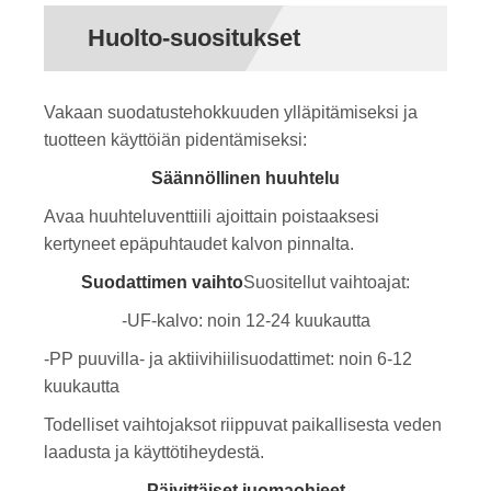
Huolto-suositukset
Vakaan suodatustehokkuuden ylläpitämiseksi ja
tuotteen käyttöiän pidentämiseksi:
Säännöllinen huuhtelu
Avaa huuhteluventtiili ajoittain poistaaksesi
kertyneet epäpuhtaudet kalvon pinnalta.
Suodattimen vaihto
Suositellut vaihtoajat:
-UF-kalvo: noin 12-24 kuukautta
-PP puuvilla- ja aktiivihiilisuodattimet: noin 6-12
kuukautta
Todelliset vaihtojaksot riippuvat paikallisesta veden
laadusta ja käyttötiheydestä.
Päivittäiset juomaohjeet