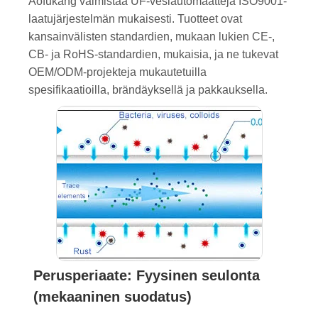
Aofukang valmistaa UF-vesiautomaatteja ISO9001-
laatujärjestelmän mukaisesti. Tuotteet ovat
kansainvälisten standardien, mukaan lukien CE-,
CB- ja RoHS-standardien, mukaisia, ja ne tukevat
OEM/ODM-projekteja mukautetuilla
spesifikaatioilla, brändäyksellä ja pakkauksella.
Perusperiaate: Fyysinen seulonta
(mekaaninen suodatus)