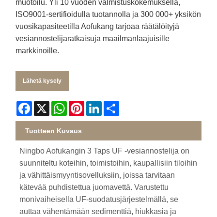
muotoilu. Yli 10 vuoden valmistuskokemuksella,
ISO9001-sertifioidulla tuotannolla ja 300 000+ yksikön
vuosikapasiteetilla Aofukang tarjoaa räätälöityjä
vesiannostelijaratkaisuja maailmanlaajuisille
markkinoille.
Lähetä kysely
Facebook
X
WhatsApp
Pinterest
LinkedIn
Share
Tuotteen Kuvaus
Ningbo Aofukangin 3 Taps UF -vesiannostelija on
suunniteltu koteihin, toimistoihin, kaupallisiin tiloihin
ja vähittäismyyntisovelluksiin, joissa tarvitaan
kätevää puhdistettua juomavettä. Varustettu
monivaiheisella UF-suodatusjärjestelmällä, se
auttaa vähentämään sedimenttiä, hiukkasia ja