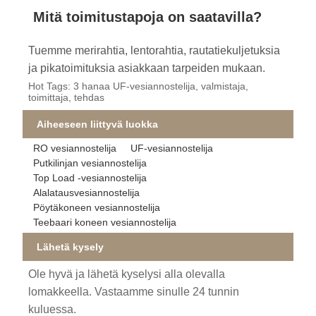
Mitä toimitustapoja on saatavilla?
Tuemme merirahtia, lentorahtia, rautatiekuljetuksia
ja pikatoimituksia asiakkaan tarpeiden mukaan.
Hot Tags: 3 hanaa UF-vesiannostelija, valmistaja,
toimittaja, tehdas
Aiheeseen liittyvä luokka
RO vesiannostelija
UF-vesiannostelija
Putkilinjan vesiannostelija
Top Load -vesiannostelija
Alalatausvesiannostelija
Pöytäkoneen vesiannostelija
Teebaari koneen vesiannostelija
Lähetä kysely
Ole hyvä ja lähetä kyselysi alla olevalla
lomakkeella. Vastaamme sinulle 24 tunnin
kuluessa.