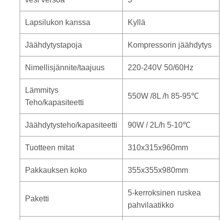
Lapsilukon kanssa
Kyllä
Jäähdytystapoja
Kompressorin jäähdytys
Nimellisjännite/taajuus
220-240V 50/60Hz
Lämmitys
550W /8L /h 85-95℃
Teho/kapasiteetti
Jäähdytysteho/kapasiteetti
90W / 2L/h 5-10℃
Tuotteen mitat
310x315x960mm
Pakkauksen koko
355x355x980mm
5-kerroksinen ruskea
Paketti
pahvilaatikko