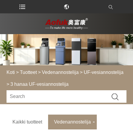
Koti
>
Tuotteet
>
Vedenannostelija
>
UF-vesiannostelija
> 3 hanaa UF-vesiannostelija
Kaikki tuotteet
Vedenannostelija