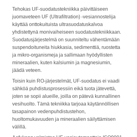
Tehokas UF-suodatustekniikka päivittäiseen
juomaveteen UF (Ultrafiltration) -vesiannostelija
käyttää onttokuituista ultrasuodatuskalvoa
yhdistettynä monivaiheiseen suodatustekniikkaan.
Suodatusjärjestelmä on suunniteltu vähentämään
suspendoituneita hiukkasia, sedimenttiä, ruostetta
ja mikro-organismeja ja sallimaan hyödyllisten
mineraalien, kuten kalsiumin ja magnesiumin,
jäädä veteen.
Toisin kuin RO-järjestelmät, UF-suodatus ei vaadi
sähköä puhdistusprosessiin eikä tuota jätevettä,
joten se sopii alueille, joilla on pätevä kunnallinen
vesihuolto. Tämä tekniikka tarjoaa käytännöllisen
tasapainon vedenpuhdistustehon,
huoltomukavuuden ja mineraalien säilyttämisen
välillä.