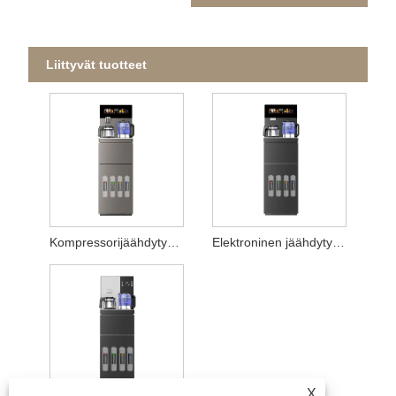
Liittyvät tuotteet
Kompressorijäähdytys UF-vesiannostelija
Elektroninen jäähdytys UF-vesiannostelija
X