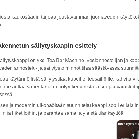
nsiosta kaukosäädin tarjoaa joustavamman juomaveden käyttök
n.
kennetun säilytyskaapin esittely
säilytyskaappi on yksi Tea Bar Machine -vesiannostelijan ja kaa
veden annostelu- ja säilytystoiminnot tilaa säästävässä suunnitt
oaa käytännöllistä säilytystilaa kupeille, teesäiliöille, kahvitarvik
akenne auttaa vähentämään pölyn kertymistä ja suojaa varastoitu
ksessä.
sen ja modernin ulkonäöltään suunniteltu kaappi sopii erilaisiin s
in ja liiketiloihin, ja parantaa samalla yleistä tilankäyttöä.