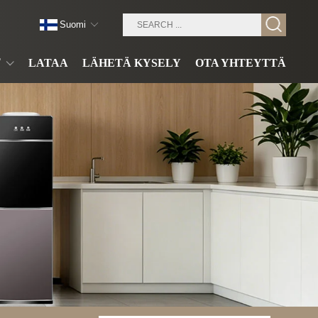
Suomi
T
LATAA
LÄHETÄ KYSELY
OTA YHTEYTTÄ