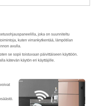
ketusohjauspaneelilla, joka on suunniteltu
toimintoja, kuten virrankytkentää, lämpötilan
nnon avulla.
oten se sopii toistuvaan päivittäiseen käyttöön.
a kätevän käytön eri käyttäjille.
voivat
nsäästö.
a