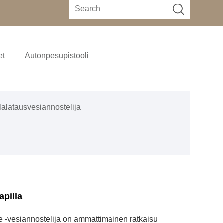
et
Autonpesupistooli
lalatausvesiannostelija
apilla
e -vesiannostelija on ammattimainen ratkaisu