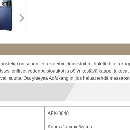
telija on suunniteltu koteihin, toimistoihin, hotelleihin ja kaupa
ys, erilliset vedenpoistoaukot ja pölynkestävä kaappi tukevat te
rvallisuutta. Ota yhteyttä Aofukangiin, jos haluat tehdä massaost
AFK-8848
Kuuma/lämmin/kylmä