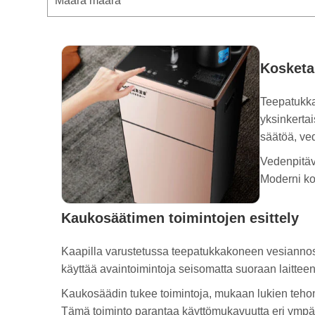
Määrä määrä
Kosketa
Teepatukkak
yksinkertai
säätöä, ve
Vedenpitävä
Moderni kos
Kaukosäätimen toimintojen esittely
Kaapilla varustetussa teepatukkakoneen vesiannoste
käyttää avaintoimintoja seisomatta suoraan laitteen
Kaukosäädin tukee toimintoja, mukaan lukien tehon
Tämä toiminto parantaa käyttömukavuutta eri ympär