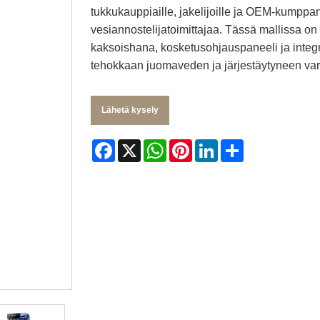
tukkukauppiaille, jakelijoille ja OEM-kumppane
vesiannostelijatoimittajaa. Tässä mallissa 
kaksoishana, kosketusohjauspaneeli ja integro
tehokkaan juomaveden ja järjestäytyneen vara
Lähetä kysely
Facebook
X
WhatsApp
Pinterest
LinkedIn
Share