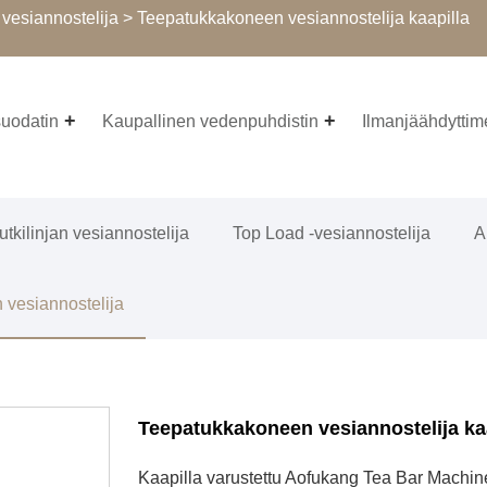
vesiannostelija
> Teepatukkakoneen vesiannostelija kaapilla
uodatin
Kaupallinen vedenpuhdistin
Ilmanjäähdyttim
utkilinjan vesiannostelija
Top Load -vesiannostelija
A
 vesiannostelija
Teepatukkakoneen vesiannostelija ka
Kaapilla varustettu Aofukang Tea Bar Machin