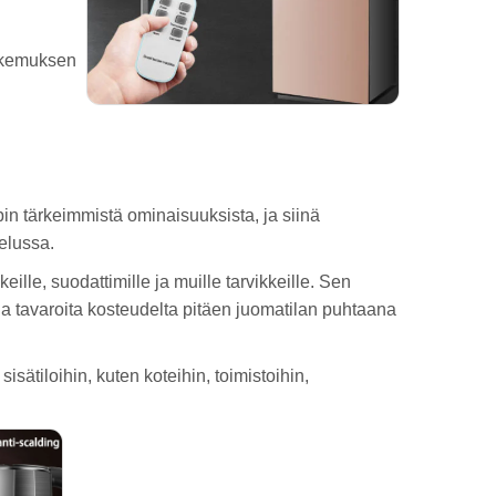
okemuksen
pin tärkeimmistä ominaisuuksista, ja siinä
elussa.
keille, suodattimille ja muille tarvikkeille. Sen
ja tavaroita kosteudelta pitäen juomatilan puhtaana
isätiloihin, kuten koteihin, toimistoihin,