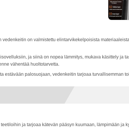
vedenkeitin on valmistettu elintarvikekelpoisista materiaaleista,
sisovelluksiin, ja siinä on nopea lämmitys, mukava käsittely ja
enne vähentää huoltotarvetta.
a estävään palosuojaan, vedenkeitin tarjoaa turvallisemman to
in teetiloihin ja tarjoaa kätevän pääsyn kuumaan, lämpimään ja k