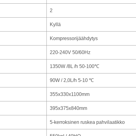
2
Kyllä
Kompressorijäähdytys
220-240V 50/60Hz
1350W /8L /h 50-100℃
90W / 2,0L/h 5-10 ℃
355x330x1100mm
395x375x840mm
5-kerroksinen ruskea pahvilaatikko