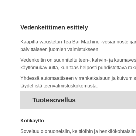
Vedenkeittimen esittely
Kaapilla varustetun Tea Bar Machine -vesiannostelijan 
päivittäiseen juomien valmistukseen.
Vedenkeitin on suunniteltu teen-, kahvin- ja kuumave
käyttömukavuutta, kun taas helposti puhdistettava rak
Yhdessä automaattiseen virrankatkaisuun ja kuivumist
täydellistä teenvalmistuskokemusta.
Tuotesovellus
Kotikäyttö
Soveltuu olohuoneisiin, keittiöihin ja henkilökohtaisi