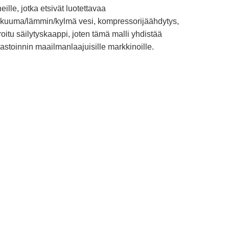
ille, jotka etsivät luotettavaa
on kuuma/lämmin/kylmä vesi, kompressorijäähdytys,
itu säilytyskaappi, joten tämä malli yhdistää
stoinnin maailmanlaajuisille markkinoille.