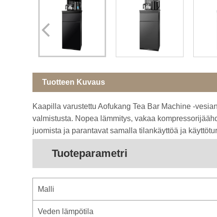
Tuotteen Kuvaus
Kaapilla varustettu Aofukang Tea Bar Machine -vesiannos
valmistusta. Nopea lämmitys, vakaa kompressorijäähdyt
juomista ja parantavat samalla tilankäyttöä ja käyttötu
Tuoteparametri
Malli
Veden lämpötila