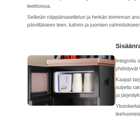
teetiloissa.
Selkeän näppäinasettelun ja herkän toiminnan a
päivittäiseen teen, kahvin ja juomien valmistuksee
Sisäänra
Integroitu 
yhdistyvät 
Kaappi tarj
suljettu r
ja järjesty
Yksinkertai
teehuoneisi