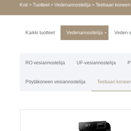
Koti
>
Tuotteet
>
Vedenannostelija
>
Teebaari koneen 
Kaikki tuotteet
Vedenannostelija
Veden s
RO vesiannostelija
UF-vesiannostelija
P
Pöytäkoneen vesiannostelija
Teebaari koneen