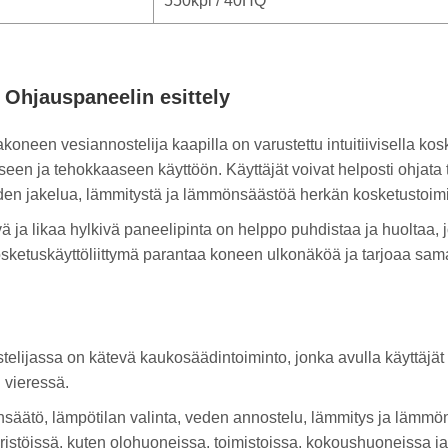
550kpl / 40HQ
 Ohjauspaneelin esittely
oneen vesiannostelija kaapilla on varustettu intuitiivisella kos
seen ja tehokkaaseen käyttöön. Käyttäjät voivat helposti ohjata 
den jakelua, lämmitystä ja lämmönsäästöä herkän kosketustoimi
 ja likaa hylkivä paneelipinta on helppo puhdistaa ja huoltaa, j
ketuskäyttöliittymä parantaa koneen ulkonäköä ja tarjoaa samall
lijassa on kätevä kaukosäädintoiminto, jonka avulla käyttäjät 
 vieressä.
säätö, lämpötilan valinta, veden annostelu, lämmitys ja lämmö
istöissä, kuten olohuoneissa, toimistoissa, kokoushuoneissa j